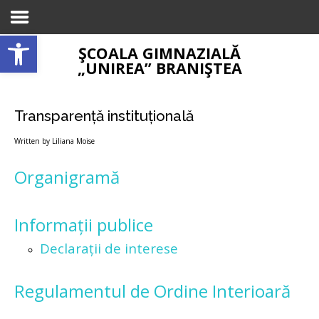
Open toolbar
ŞCOALA GIMNAZIALĂ
Please select a menu for the "Mobile Menu"
„UNIREA” BRANIŞTEA
position from the
Appearance->Menus
page in
WP Admin
Transparență instituțională
Written by Liliana Moise
Organigramă
Informații publice
Declarații de interese
Regulamentul de Ordine Interioară