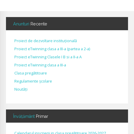
Anunturi
Recente
Proiect de dezvoltare instituțională
Proiect eTwinning clasa a III-a (partea a 2-a)
Proiect eTwinning Clasele I B si a II-a A
Proiect eTwinning clasa a III-a
Clasa pregătitoare
Regulamente școlare
Noutăți
Învățământ
Primar
Calendarul inscrierii in clasa pregătitoare 2026-2027