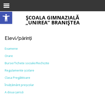
Open toolbar
ŞCOALA GIMNAZIALĂ
Please select a menu for the "Mobile Menu"
„UNIREA” BRANIŞTEA
position from the
Appearance->Menus
page in
WP Admin
Elevi/părinți
Examene
Orare
Burse/Tichete sociale/Rechizite
Regulamente școlare
Clasa Pregătitoare
Învățământ preșcolar
A doua șansă